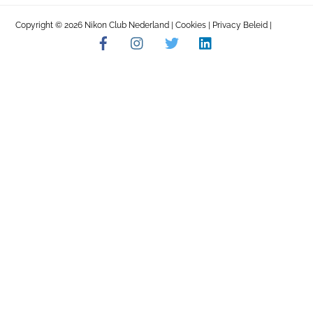
Skip
Copyright © 2026 Nikon Club Nederland |
Cookies
|
Privacy Beleid
|
to
Facebook
Instagram
Twitter
LinkedIn
Contact
content