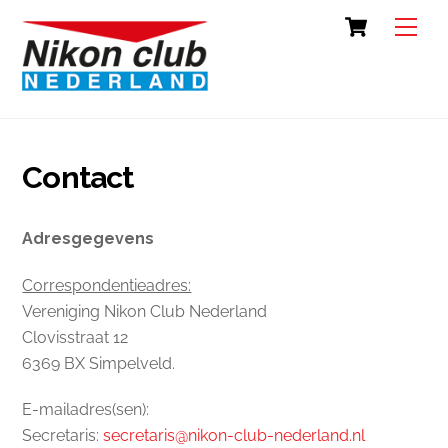
Skip
Cart
Back
Men
to
To
content
Top
Contact
Adresgegevens
Correspondentieadres:
Vereniging Nikon Club Nederland
Clovisstraat 12
6369 BX Simpelveld.
E-mailadres(sen):
Secretaris:
secretaris@nikon-club-nederland.nl