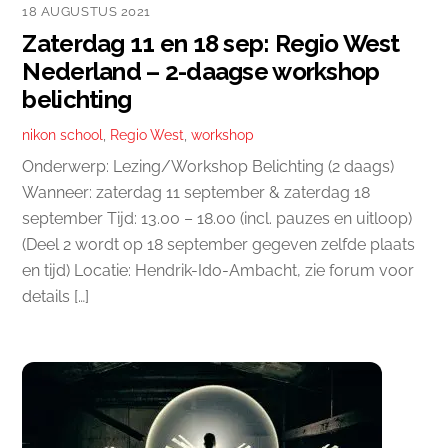
18 AUGUSTUS 2021
Zaterdag 11 en 18 sep: Regio West
Nederland – 2-daagse workshop
belichting
nikon school
,
Regio West
,
workshop
Onderwerp: Lezing/Workshop Belichting (2 daags)
Wanneer: zaterdag 11 september & zaterdag 18
september Tijd: 13.00 – 18.00 (incl. pauzes en uitloop)
(Deel 2 wordt op 18 september gegeven zelfde plaats
en tijd) Locatie: Hendrik-Ido-Ambacht, zie forum voor
details […]