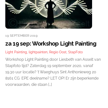
19 SEPTEMBER 2019
za 19 sep: Workshop Light Painting
Light Painting
,
lightpainten
,
Regio Oost
,
StapFoto
Workshop Light Painting door Liesbeth van Asselt van
Stapfoto tijd? Zaterdag 19 september 2020, vanaf
19.30 uur locatie? ’t Waeghuys Sint Anthonieweg 20
8161 CG EPE deelname? LET OP! Er zijn beperkende
voorwaarden, die staan […]