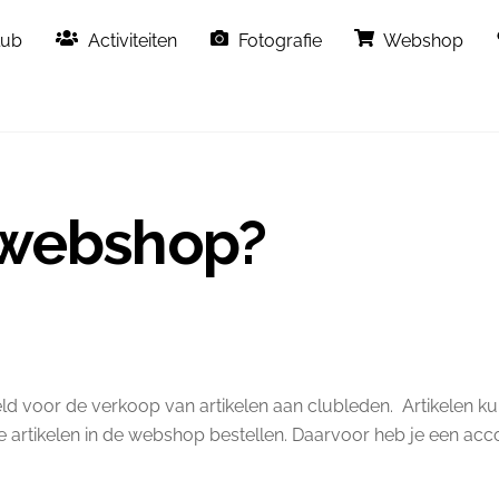
Back
lub
Activiteiten
Fotografie
Webshop
To
Top
 webshop?
 voor de verkoop van artikelen aan clubleden. Artikelen ku
ze artikelen in de webshop bestellen. Daarvoor heb je een accou