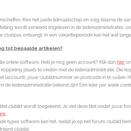
schaffen. Kies het juiste lidmaatschap en volg daarna de a
telling wordt verwerkt (ingelezen in de ledenadministratie),
 clubpas ontvangt. In een vakantieperiode kan het wat lange
ng tot bepaalde artikelen?
lle online software. Heb je nog geen account? Klik dan
hier
om
 koppeling plaats te vinden met de ledenadministratie. Die ko
ofiel (account), jouw clublidnummer en postcode in te vullen
 de ledenadministratie bekend zijn! Eén keer per week contro
itel
clublid
wordt toegekend. Je ziet deze titel onder jouw f
ink
.
de types software kan het, nadat je op het forum clublid be
reerd clublid.