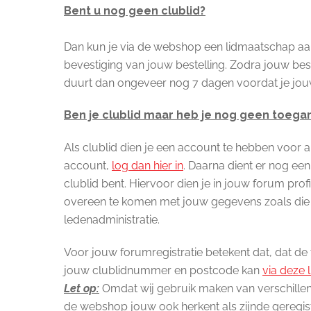
Bent u nog geen clublid?
Dan kun je via de webshop een lidmaatschap aan
bevestiging van jouw bestelling. Zodra jouw bes
duurt dan ongeveer nog 7 dagen voordat je jouw
Ben je clublid maar heb je nog geen toega
Als clublid dien je een account te hebben voor a
account,
log dan hier in
. Daarna dient er nog een
clublid bent. Hiervoor dien je in jouw forum pr
overeen te komen met jouw gegevens zoals die in
ledenadministratie.
Voor jouw forumregistratie betekent dat, dat de t
jouw clublidnummer en postcode kan
via deze l
Let op:
Omdat wij gebruik maken van verschillen
de webshop jouw ook herkent als zijnde geregist