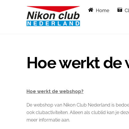
Skip
Home
C
to
content
Hoe werkt de
Hoe werkt de webshop?
De webshop van Nikon Club Nederland is bedoeld
ook clubactiviteiten. Alleen als clublid kan je de
meer informatie aan.