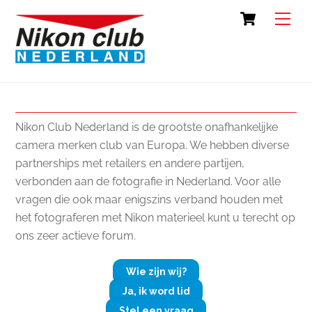
Skip
Cart
Back
Men
to
To
content
Top
Nikon Club Nederland is de grootste onafhankelijke
camera merken club van Europa. We hebben diverse
partnerships met retailers en andere partijen,
verbonden aan de fotografie in Nederland. Voor alle
vragen die ook maar enigszins verband houden met
het fotograferen met Nikon materieel kunt u terecht op
ons zeer actieve forum.
Wie zijn wij?
Ja, ik word lid
Stel een vraag