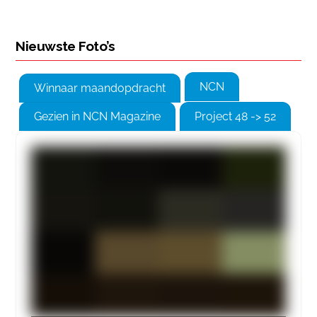
Nieuwste Foto’s
NCN
Winnaar maandopdracht
Gezien in NCN Magazine
Project 48 -> 52