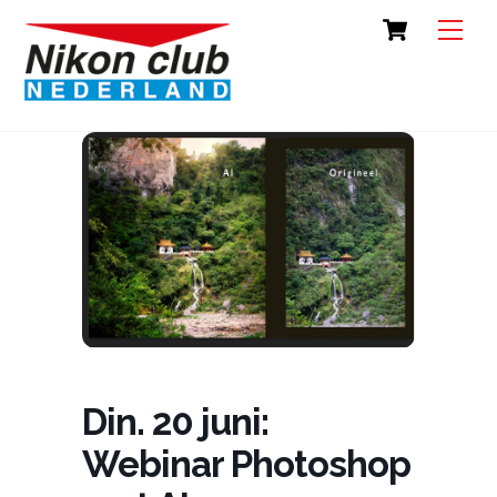
Skip
Cart
Back
Men
to
To
content
Top
Din. 20 juni:
Webinar Photoshop