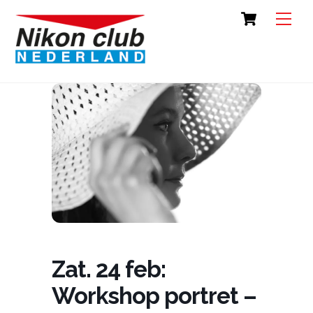
Skip
Cart
Back
Men
to
To
content
Top
Zat. 24 feb:
Workshop portret –