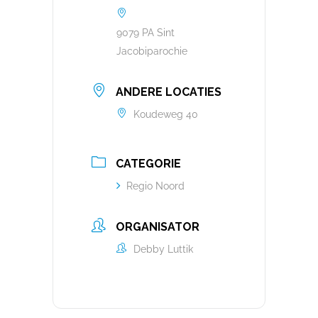
9079 PA Sint
Jacobiparochie
ANDERE LOCATIES
Koudeweg 40
CATEGORIE
Regio Noord
ORGANISATOR
Debby Luttik