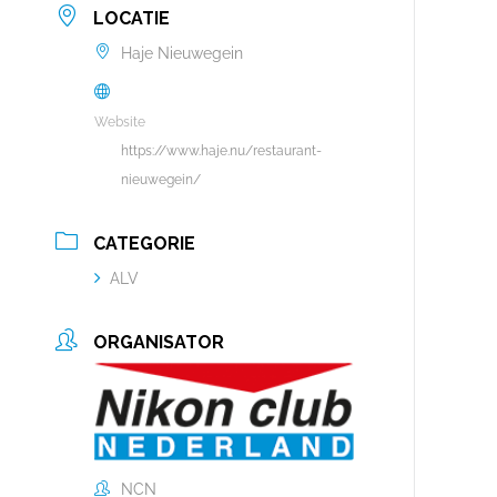
LOCATIE
Haje Nieuwegein
Website
https://www.haje.nu/restaurant-
nieuwegein/
CATEGORIE
ALV
ORGANISATOR
NCN