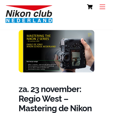
Skip
Cart
Back
Men
to
To
content
Top
za. 23 november:
Regio West –
Mastering de Nikon