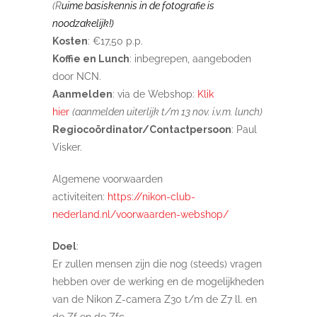
(R
uime basiskennis in de fotografie is
noodzakelijk!)
Kosten
: €17,50 p.p.
Koffie en Lunch
: inbegrepen, aangeboden
door NCN.
Aanmelden
: via de Webshop:
Klik
hier
(aanmelden uiterlijk t/m 13 nov. i.v.m. lunch)
Regiocoördinator/Contactpersoon
: Paul
Visker.
Algemene voorwaarden
activiteiten:
https://nikon-club-
nederland.nl/voorwaarden-webshop/
Doel
:
Er zullen mensen zijn die nog (steeds) vragen
hebben over de werking en de mogelijkheden
van de Nikon Z-camera Z30 t/m de Z7 ll. en