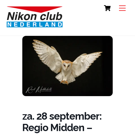
Skip
Cart
Back
Men
to
To
content
Top
za. 28 september:
Regio Midden –