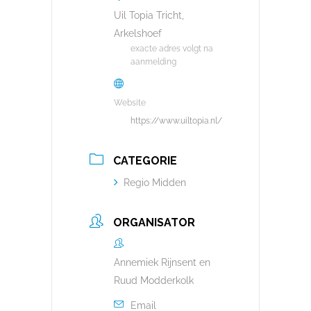
Uil Topia Tricht,
Arkelshoef
exacte adres volgt na
aanmelding
Website
https://www.uiltopia.nl/
CATEGORIE
Regio Midden
ORGANISATOR
Annemiek Rijnsent en
Ruud Modderkolk
Email