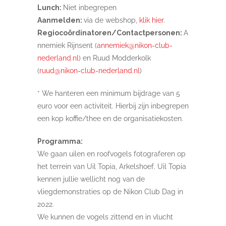
Lunch:
Niet inbegrepen
Aanmelden:
via de webshop,
klik hier
.
Regiocoördinatoren/Contactpersonen:
A
nnemiek Rijnsent (
annemiek@nikon-club-
nederland.nl
) en Ruud Modderkolk
(
ruud@nikon-club-nederland.nl
)
* We hanteren een minimum bijdrage van 5
euro voor een activiteit. Hierbij zijn inbegrepen
een kop koffie/thee en de organisatiekosten.
Programma:
We gaan uilen en roofvogels fotograferen op
het terrein van Uil Topia, Arkelshoef. Uil Topia
kennen jullie wellicht nog van de
vliegdemonstraties op de Nikon Club Dag in
2022.
We kunnen de vogels zittend en in vlucht