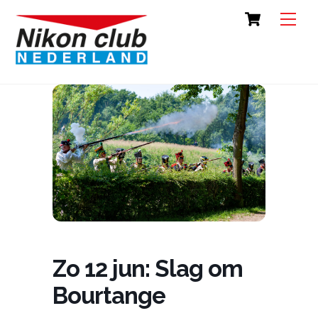
Skip
Cart
Back
Men
to
To
content
Top
Zo 12 jun: Slag om
Bourtange