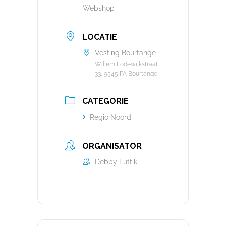
Webshop
LOCATIE
Vesting Bourtange
Willem Lodewijkstraat
33, 9545 PA Bourtange
CATEGORIE
Regio Noord
ORGANISATOR
Debby Luttik