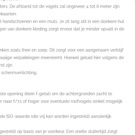
rs. De afstand tot de vogels zal ongeveer 4 tot 6 meter zijn.
kaarten.
l handschoenen en een muts. Je zit lang stil in een donkere hut
agen van donkere kleding zorgt ervoor dat je minder opvalt in de
en zoals thee en soep. Dit zorgt voor een aangenaam verblijf
awaaiige verpakkingen meeneemt. Hoewel geluid hier volgens de
d zijn.
e schermverlichting.
te opening (klein f-getal) om de achtergronden zacht te
 naar f/7.1 of hoger voor eventuele roofvogels (enkel mogelijk
e ISO-waarde (die vrij kan worden ingesteld) aanzienlijk
esteld) op basis van je voorkeur. Een snelle sluitertijd zorgt