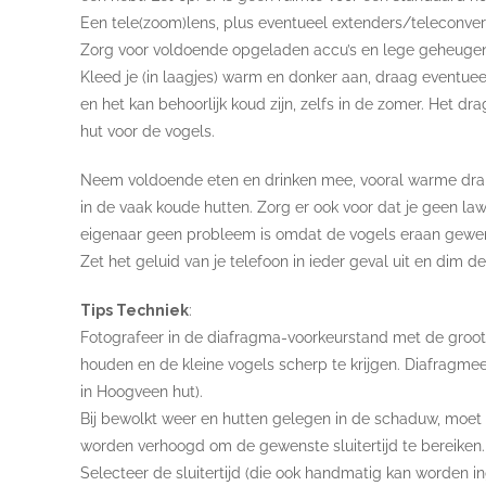
Een tele(zoom)lens, plus eventueel extenders/teleconverte
Zorg voor voldoende opgeladen accu’s en lege geheugen
Kleed je (in laagjes) warm en donker aan, draag eventuee
en het kan behoorlijk koud zijn, zelfs in de zomer. Het dr
hut voor de vogels.
Neem voldoende eten en drinken mee, vooral warme drank
in de vaak koude hutten. Zorg er ook voor dat je geen l
eigenaar geen probleem is omdat de vogels eraan gewen
Zet het geluid van je telefoon in ieder geval uit en dim d
Tips Techniek
:
Fotografeer in de diafragma-voorkeurstand met de groots
houden en de kleine vogels scherp te krijgen. Diafragmeer
in Hoogveen hut).
Bij bewolkt weer en hutten gelegen in de schaduw, moet d
worden verhoogd om de gewenste sluitertijd te bereiken.
Selecteer de sluitertijd (die ook handmatig kan worden ing