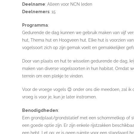
Deelname
: Alleen voor NCN leden
Deelnemers
: 15
Programma
:
Gedurende de dag kunnen we gebruik maken van vijf versc
hut, Thema hut en Hoogveen hut. Elke hut is voorzien van 
vogelsoort zich op zijn gemak voelt en gemakkelijker gef
Door van plaats en hut te wisselen gedurende de dag, kri
maken van diverse vogelsoorten in hun habitat. Omdat we 
terrein om een plekje te vinden.
Voor de vroege vogels 😉 onder ons die meedoen, zal ik om 
vroeg is voor je, kun je later instromen.
Benodigdheden
:
Een grondplaat/grondstatief met een schommelkop of stev
een goede optie zijn. Er zijn enkele rijstzakken beschikb
een hebt. Let op: er is geen ruimte voor een standaard ho