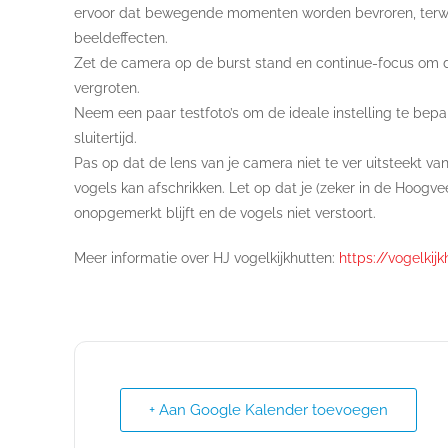
ervoor dat bewegende momenten worden bevroren, terwijl 
beeldeffecten.
Zet de camera op de burst stand en continue-focus om 
vergroten.
Neem een paar testfoto’s om de ideale instelling te be
sluitertijd.
Pas op dat de lens van je camera niet te ver uitsteekt va
vogels kan afschrikken. Let op dat je (zeker in de Hoogve
onopgemerkt blijft en de vogels niet verstoort.
Meer informatie over HJ vogelkijkhutten:
https://vogelkij
+ Aan Google Kalender toevoegen