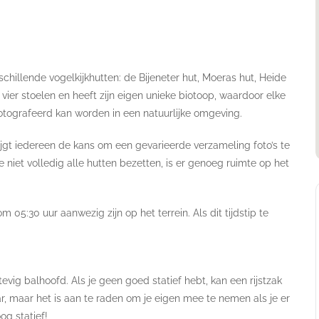
hillende vogelkijkhutten: de Bijeneter hut, Moeras hut, Heide
vier stoelen en heeft zijn eigen unieke biotoop, waardoor elke
otografeerd kan worden in een natuurlijke omgeving.
jgt iedereen de kans om een gevarieerde verzameling foto’s te
niet volledig alle hutten bezetten, is er genoeg ruimte op het
05:30 uur aanwezig zijn op het terrein. Als dit tijdstip te
ig balhoofd. Als je geen goed statief hebt, kan een rijstzak
aar, maar het is aan te raden om je eigen mee te nemen als je er
og statief!