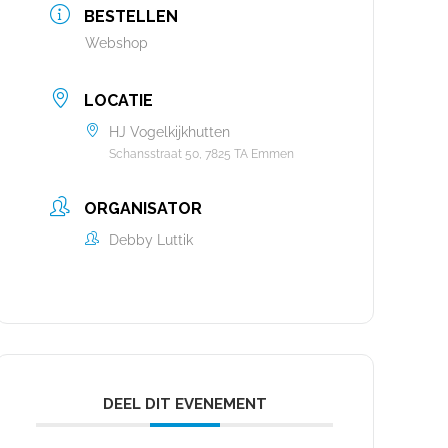
BESTELLEN
Webshop
LOCATIE
HJ Vogelkijkhutten
Schansstraat 50, 7825 TA Emmen
ORGANISATOR
Debby Luttik
DEEL DIT EVENEMENT