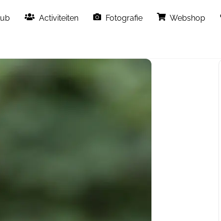
Back
lub
Activiteiten
Fotografie
Webshop
To
Top