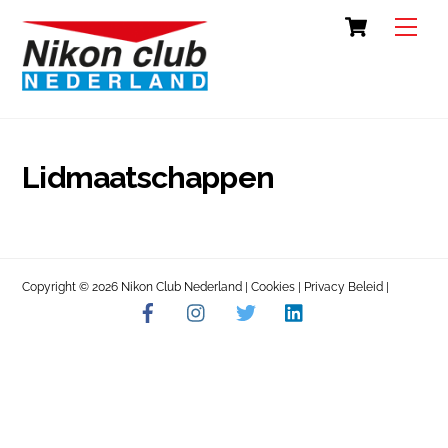
Skip
Cart
Back
Men
to
To
content
Top
Lidmaatschappen
Copyright © 2026 Nikon Club Nederland |
Cookies
|
Privacy Beleid
|
Facebook
Instagram
Twitter
LinkedIn
Contact