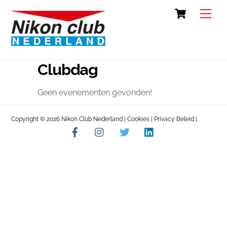
Skip
Cart
Back
Men
to
To
content
Top
Clubdag
Geen evenementen gevonden!
Copyright © 2026 Nikon Club Nederland |
Cookies
|
Privacy Beleid
|
Facebook
Instagram
Twitter
LinkedIn
Contact