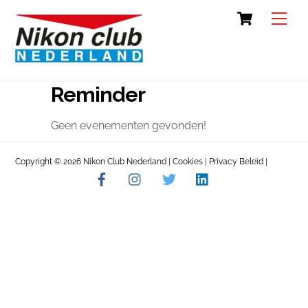
Skip
Cart
Back
Men
to
To
content
Top
Reminder
Geen evenementen gevonden!
Copyright © 2026 Nikon Club Nederland |
Cookies
|
Privacy Beleid
|
Facebook
Instagram
Twitter
LinkedIn
Contact