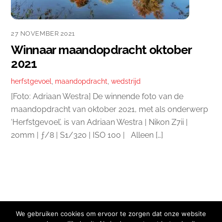
27 NOVEMBER 2021
Winnaar maandopdracht oktober
2021
herfstgevoel
,
maandopdracht
,
wedstrijd
[Foto: Adriaan Westra] De winnende foto van de
maandopdracht van oktober 2021, met als onderwerp
‘Herfstgevoel’, is van Adriaan Westra | Nikon Z7ii |
20mm | ƒ/8 | S1/320 | ISO 100 | Alleen […]
We gebruiken cookies om ervoor te zorgen dat onze website