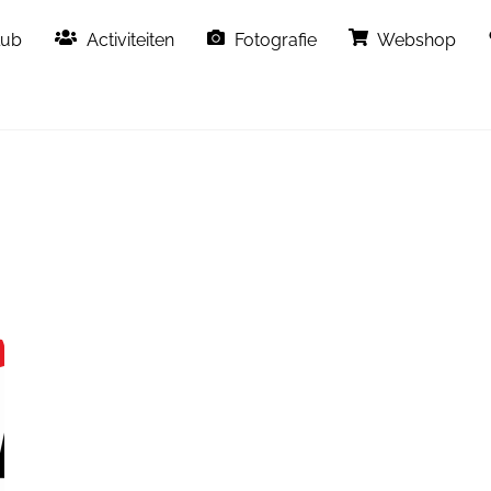
Back
lub
Activiteiten
Fotografie
Webshop
To
Top