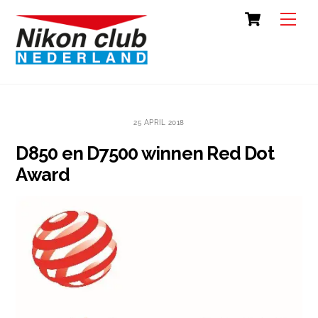
Skip
Cart
Back
Men
to
To
content
Top
25 APRIL 2018
D850 en D7500 winnen Red Dot
Award