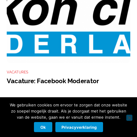
VACATURES
Vacature: Facebook Moderator
We gebruiken cookies om ervoor te zorgen dat onze website
zo soepel mogelijk draait. Als je doorgaat met het gebruiken
van de website, gaan we er vanuit dat ermee instemt.
Copyright © 2026 Nikon Club Nederland |
Cookies
|
Privacy Beleid
|
Facebook
Instagram
Twitter
LinkedIn
Ok
Privacyverklaring
Contact