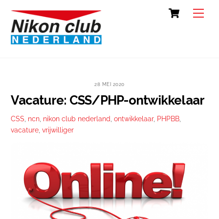
Skip
Cart
Back
Men
to
To
content
Top
28 MEI 2020
Vacature: CSS/PHP-ontwikkelaar
CSS
,
ncn
,
nikon club nederland
,
ontwikkelaar
,
PHPBB
,
vacature
,
vrijwilliger