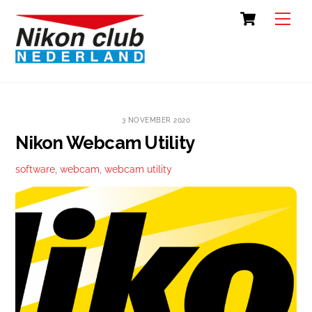
Skip
Cart
Back
Men
to
To
content
Top
3 NOVEMBER 2020
Nikon Webcam Utility
software
,
webcam
,
webcam utility