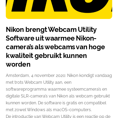
Nikon brengt Webcam Utility
Software uit waarmee Nikon-
camera’s als webcams van hoge
kwaliteit gebruikt kunnen
worden
Amsterdam, 4 november 2020: Nikon kondigt vandaag
met trots Webcam Utility aan, een
softwareprogramma waarmee systeemcamera’s en
digitale SLR-camera’s van Nikon als webcam gebruikt
kunnen worden. De software is gratis en compatibel
met zowel Windows als macOS-computers.
De introductie van Webcam Utility is een reactie op de