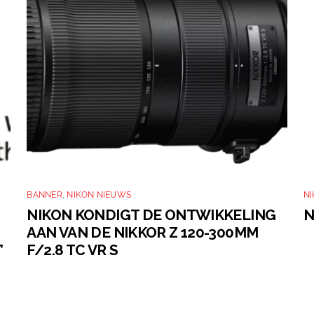
BANNER
,
NIKON NIEUWS
N
NIKON KONDIGT DE ONTWIKKELING
N
AAN VAN DE NIKKOR Z 120-300MM
’
F/2.8 TC VR S