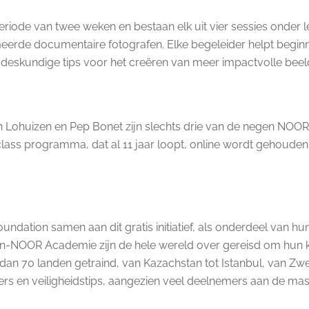
iode van twee weken en bestaan elk uit vier sessies onder
rde documentaire fotografen. Elke begeleider helpt beginne
 deskundige tips voor het creëren van meer impactvolle beel
Lohuizen en Pep Bonet zijn slechts drie van de negen NOOR-
erclass programma, dat al 11 jaar loopt, online wordt gehoud
ation samen aan dit gratis initiatief, als onderdeel van hun 
n-NOOR Academie zijn de hele wereld over gereisd om hun k
 70 landen getraind, van Kazachstan tot Istanbul, van Zwede
xers en veiligheidstips, aangezien veel deelnemers aan de mas