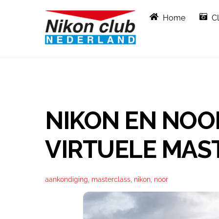
Skip
Home
C
to
content
NIKON EN NOO
VIRTUELE MAS
aankondiging
,
masterclass
,
nikon
,
noor