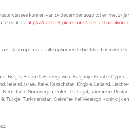
masterclasses kunnen van 15 december 2020 tot en met 17 ja
u terecht op:
https://contests.picter.com/
2021-online-nikon
rs en staan open voor alle opkomende beeldverhalenverteller
nd, België, Bosnië & Herzegovina, Bulgarije, Kroatië, Cyprus,
and, Ierland, Israël, Italië, Kazachstan, Kirgizië, Letland, Li
Nederland, Noorwegen, Polen, Portugal, Roemenië, Rusland, 
ië, Turkije, Turkmenistan, Oekraïne, het Verenigd Koninkrijk e
21: