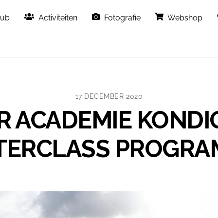
Back
lub
Activiteiten
Fotografie
Webshop
To
Top
17 DECEMBER 2020
R ACADEMIE KONDI
TERCLASS PROGRA