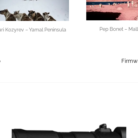
Pep Bonet – Mal
uri Kozyrev – Yamal Peninsula
0
Firmwa