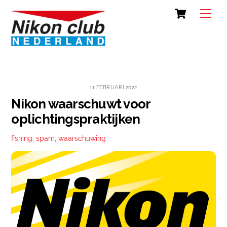
Skip
Cart
Back
Men
to
To
content
Top
11 FEBRUARI 2022
Nikon waarschuwt voor
oplichtingspraktijken
fishing
,
spam
,
waarschuwing