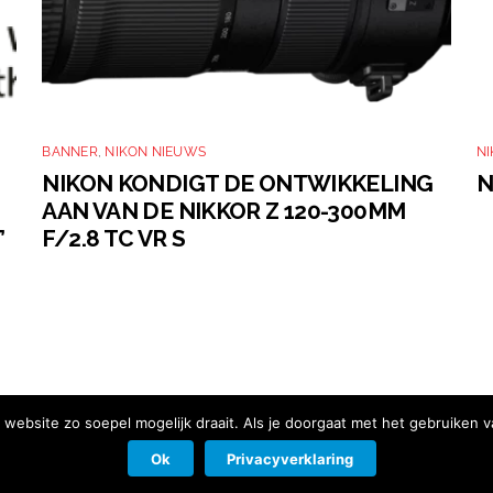
BANNER
,
NIKON NIEUWS
N
NIKON KONDIGT DE ONTWIKKELING
N
AAN VAN DE NIKKOR Z 120-300MM
’
F/2.8 TC VR S
website zo soepel mogelijk draait. Als je doorgaat met het gebruiken v
d
|
Contact
Ok
Privacyverklaring