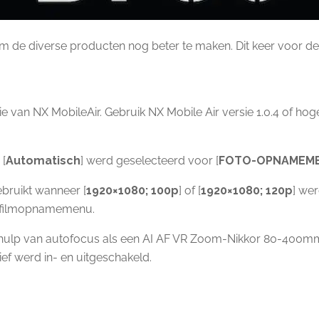
m de diverse producten nog beter te maken. Dit keer voor d
van NX MobileAir. Gebruik NX Mobile Air versie 1.0.4 of hoge
 [
Automatisch
] werd geselecteerd voor [
FOTO-OPNAMEM
bruikt wanneer [
1920×1080; 100p
] of [
1920×1080; 120p
] we
et filmopnamemenu.
ehulp van autofocus als een AI AF VR Zoom-Nikkor 80-400mm 
ief werd in- en uitgeschakeld.