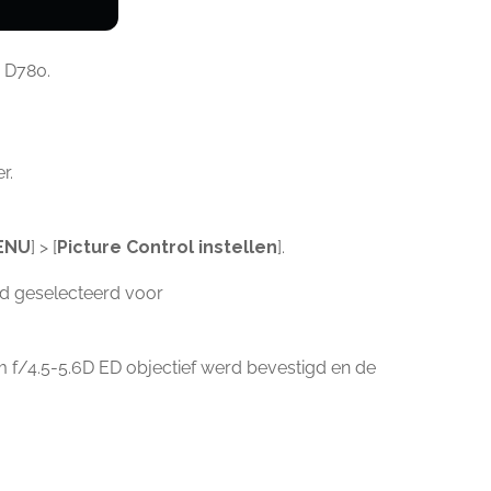
e D780.
r.
ENU
] > [
Picture Control instellen
].
rd geselecteerd voor
f/4.5-5.6D ED objectief werd bevestigd en de