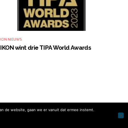
IKON NIEUWS
IKON wint drie TIPA World Awards
an de website, gaan we er vanuit dat ermee instemt.
Facebook
Instagram
Twitter
LinkedIn