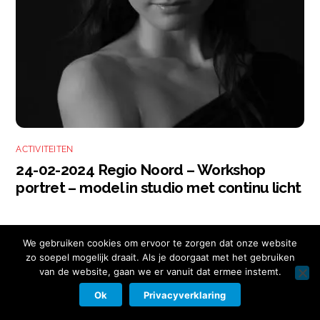
ACTIVITEITEN
24-02-2024 Regio Noord – Workshop
portret – model in studio met continu licht
We gebruiken cookies om ervoor te zorgen dat onze website
zo soepel mogelijk draait. Als je doorgaat met het gebruiken
van de website, gaan we er vanuit dat ermee instemt.
Copyright © 2026 Nikon Club Nederland |
Cookies
|
Privacy Beleid
|
Facebook
Instagram
Twitter
LinkedIn
Ok
Privacyverklaring
Contact