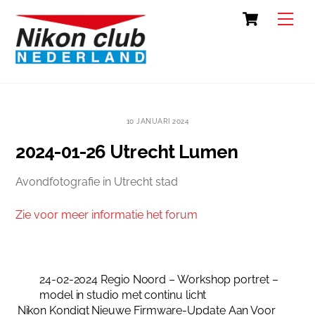
Skip
Cart
Back
Men
to
To
content
Top
10 JANUARI 2024
2024-01-26 Utrecht Lumen
Avondfotografie in Utrecht stad
Zie voor meer informatie het forum
24-02-2024 Regio Noord – Workshop portret –
model in studio met continu licht
Nikon Kondigt Nieuwe Firmware-Update Aan Voor