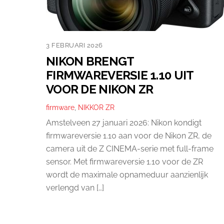
3 FEBRUARI 2026
NIKON BRENGT
FIRMWAREVERSIE 1.10 UIT
VOOR DE NIKON ZR
firmware
,
NIKKOR ZR
Amstelveen 27 januari 2026: Nikon kondigt
firmwareversie 1.10 aan voor de Nikon ZR, de
camera uit de Z CINEMA-serie met full-frame
sensor. Met firmwareversie 1.10 voor de ZR
wordt de maximale opnameduur aanzienlijk
verlengd van […]