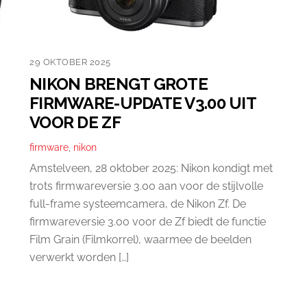
29 OKTOBER 2025
NIKON BRENGT GROTE
FIRMWARE-UPDATE V3.00 UIT
VOOR DE ZF
firmware
,
nikon
Amstelveen, 28 oktober 2025: Nikon kondigt met
trots firmwareversie 3.00 aan voor de stijlvolle
full-frame systeemcamera, de Nikon Zf. De
firmwareversie 3.00 voor de Zf biedt de functie
Film Grain (Filmkorrel), waarmee de beelden
verwerkt worden […]