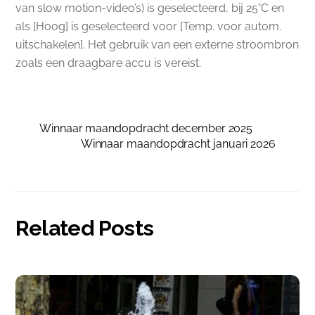
van slow motion-video’s) is geselecteerd, bij 25°C en
als [Hoog] is geselecteerd voor [Temp. voor autom.
uitschakelen]. Het gebruik van een externe stroombron
zoals een draagbare accu is vereist.
Winnaar maandopdracht december 2025
Winnaar maandopdracht januari 2026
Related Posts