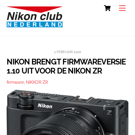
Skip
Cart
Back
Men
to
To
content
Top
3 FEBRUARI 2026
NIKON BRENGT FIRMWAREVERSIE
1.10 UIT VOOR DE NIKON ZR
firmware
,
NIKKOR ZR