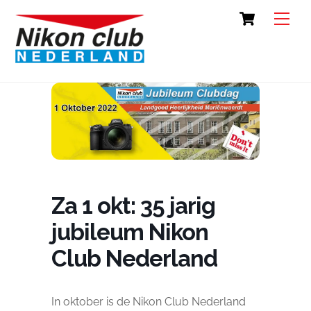
Skip
Cart
Back
Men
to
To
content
Top
Za 1 okt: 35 jarig
jubileum Nikon
Club Nederland
In oktober is de Nikon Club Nederland