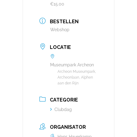
€15.00
BESTELLEN
Webshop
LOCATIE
Museumpark Archeon
Archeon Museumpark,
Archeonlaan, Alphen
aan den Rijn
CATEGORIE
Clubdag
ORGANISATOR
Hans Haverkamp