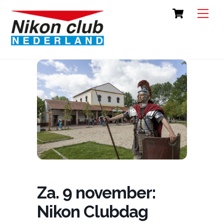
Skip
Cart
Back
Men
to
To
content
Top
Za. 9 november:
Nikon Clubdag