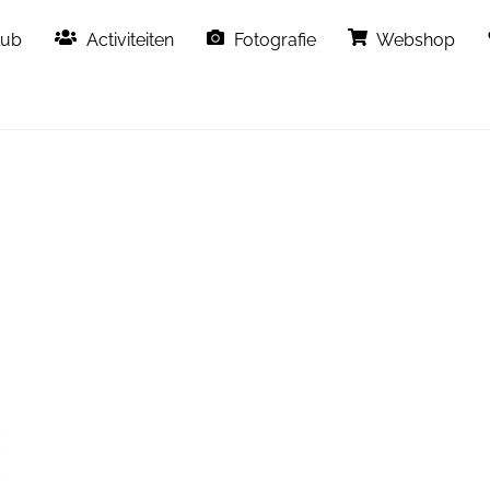
Back
lub
Activiteiten
Fotografie
Webshop
To
Top