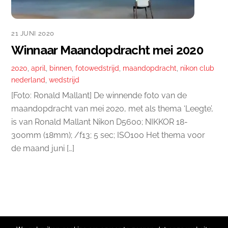
21 JUNI 2020
Winnaar Maandopdracht mei 2020
2020
,
april
,
binnen
,
fotowedstrijd
,
maandopdracht
,
nikon club
nederland
,
wedstrijd
[Foto: Ronald Mallant] De winnende foto van de
maandopdracht van mei 2020, met als thema ‘Leegte’,
is van Ronald Mallant Nikon D5600; NIKKOR 18-
300mm (18mm); /f13; 5 sec; ISO100 Het thema voor
de maand juni […]