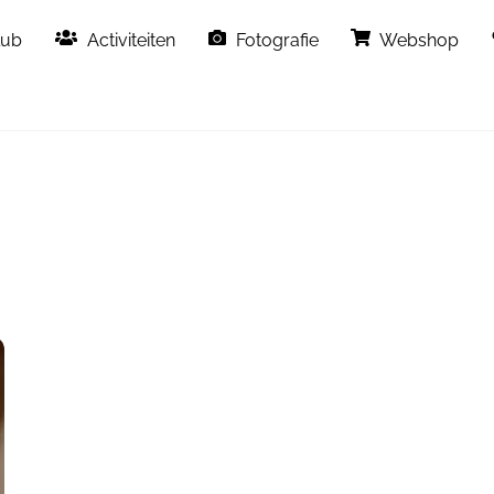
Back
lub
Activiteiten
Fotografie
Webshop
To
Top