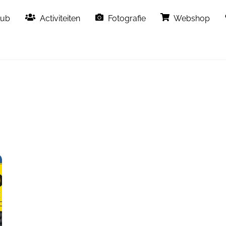
Back
lub
Activiteiten
Fotografie
Webshop
To
Top