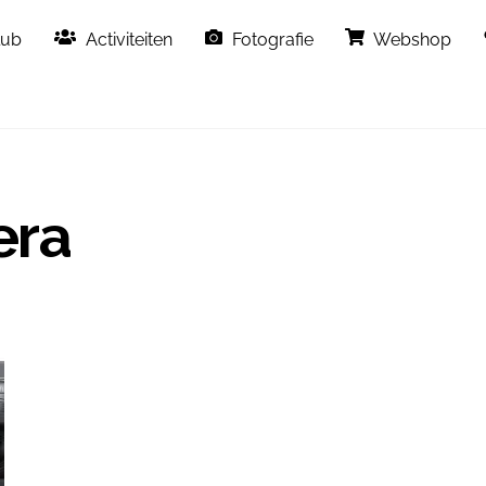
Back
lub
Activiteiten
Fotografie
Webshop
To
Top
era