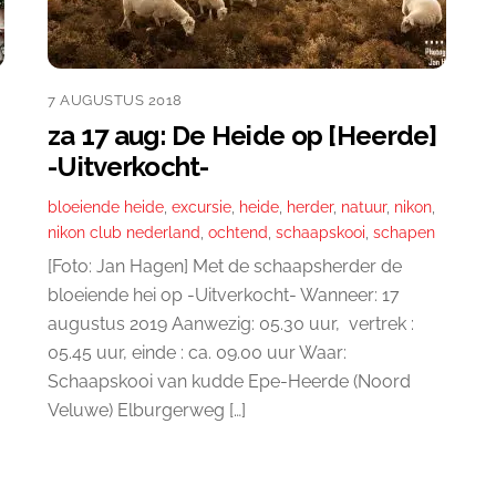
7 AUGUSTUS 2018
za 17 aug: De Heide op [Heerde]
-Uitverkocht-
bloeiende heide
,
excursie
,
heide
,
herder
,
natuur
,
nikon
,
nikon club nederland
,
ochtend
,
schaapskooi
,
schapen
[Foto: Jan Hagen] Met de schaapsherder de
bloeiende hei op -Uitverkocht- Wanneer: 17
augustus 2019 Aanwezig: 05.30 uur, vertrek :
05.45 uur, einde : ca. 09.00 uur Waar:
Schaapskooi van kudde Epe-Heerde (Noord
Veluwe) Elburgerweg […]