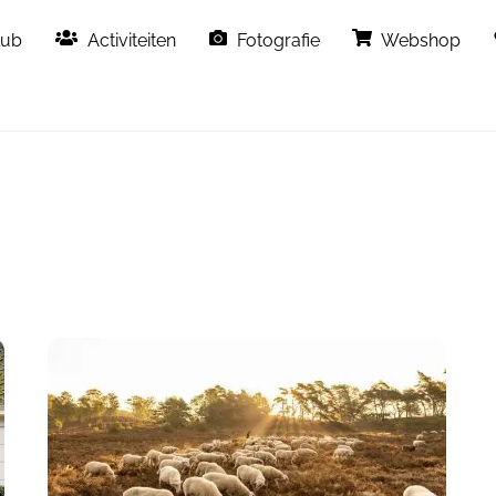
Back
lub
Activiteiten
Fotografie
Webshop
To
Top