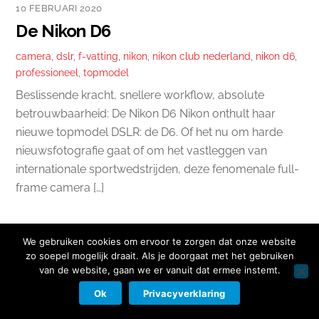
10 FEBRUARI 2020
De Nikon D6
camera
,
dslr
,
f-vatting
,
nikon
,
nikon club nederland
,
nikon d6
,
professioneel
,
topmodel
Beslissende kracht, snellere workflow, absolute
betrouwbaarheid: De Nikon D6 Nikon onthult haar
nieuwe topmodel DSLR: de D6. Of het nu om harde
nieuwsfotografie gaat of om het vastleggen van
internationale sportwedstrijden, deze fenomenale full-
frame camera […]
We gebruiken cookies om ervoor te zorgen dat onze website
zo soepel mogelijk draait. Als je doorgaat met het gebruiken
van de website, gaan we er vanuit dat ermee instemt.
Copyright © 2026 Nikon Club Nederland |
Cookies
|
Privacy Beleid
|
Facebook
Instagram
Twitter
LinkedIn
Ok
Privacyverklaring
Contact