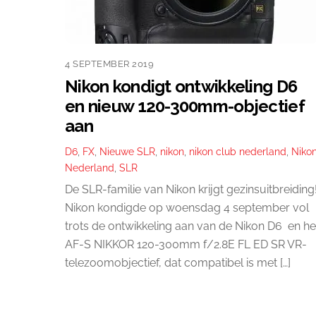
4 SEPTEMBER 2019
Nikon kondigt ontwikkeling D6
en nieuw 120-300mm-objectief
aan
D6
,
FX
,
Nieuwe SLR
,
nikon
,
nikon club nederland
,
Niko
Nederland
,
SLR
De SLR-familie van Nikon krijgt gezinsuitbreiding
Nikon kondigde op woensdag 4 september vol
trots de ontwikkeling aan van de Nikon D6 en he
AF-S NIKKOR 120-300mm f/2.8E FL ED SR VR-
telezoomobjectief, dat compatibel is met […]