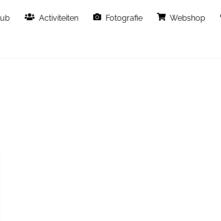
Back
lub
Activiteiten
Fotografie
Webshop
To
Top