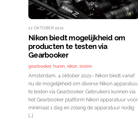
12 OKTOBER 2021
Nikon biedt mogelijkheid om
producten te testen via
Gearbooker
gearbooker
,
huren
,
nikon
,
testen
Amsterdam, 4 oktober 2021– Nikon biedt vanaf
nu de mogelijkheid om diverse Nikon apparatuu
te testen via Gearbooker. Gebruikers kunnen via
het Gearbooker platform Nikon apparatuur voor
minimaal 1 dag en zolang de apparatuur nodig
[…]