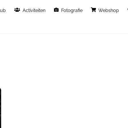
Back
lub
Activiteiten
Fotografie
Webshop
To
Top