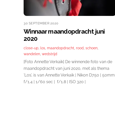
30 SEPTEMBER 2020
Winnaar maandopdracht juni
2020
close-up
,
los
,
maandopdracht
,
rood
,
schoen
,
wandelen
,
wedstrijd
[Foto Annette Verkaik] De winnende foto van de
maandopdracht van juni 2020, met als thema
‘Los’, is van Annette Verkaik | Nikon D750 | 50mm
f/1,4 | 1/60 sec | f/1,8 | ISO 320 |