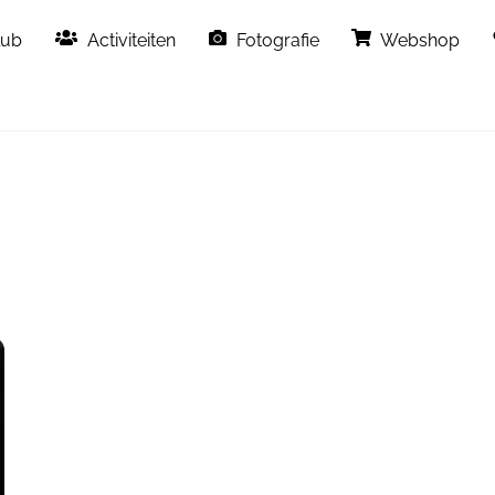
Back
lub
Activiteiten
Fotografie
Webshop
To
Top