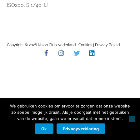
ISO200, S 1/40. […]
Copyright © 2026 Nikon Club Nederland |
Cookies
|
Privacy Beleid
|
Facebook
Instagram
Twitter
LinkedIn
Contact
We gebruiken cookies om ervoor te zorgen dat onze website
zo soepel mogelijk draait. Als je doorgaat met het gebruiken
van de website, gaan we er vanuit dat ermee instemt.
Ok
Privacyverklaring