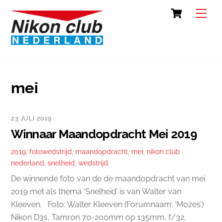
Skip
Cart
Back
Men
to
To
content
Top
mei
23 JULI 2019
Winnaar Maandopdracht Mei 2019
2019
,
fotowedstrijd
,
maandopdracht
,
mei
,
nikon club
nederland
,
snelheid
,
wedstrijd
De winnende foto van de de maandopdracht van mei
2019 met als thema ‘Snelheid’ is van Walter van
Kleeven. Foto: Walter Kleeven (Forumnaam: ‘Mozes’)
Nikon D3s, Tamron 70-200mm op 135mm, f/32,