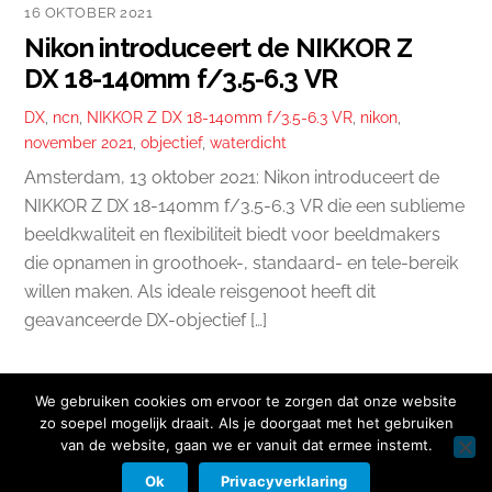
16 OKTOBER 2021
Nikon introduceert de NIKKOR Z
DX 18-140mm f/3.5-6.3 VR
DX
,
ncn
,
NIKKOR Z DX 18-140mm f/3.5-6.3 VR
,
nikon
,
november 2021
,
objectief
,
waterdicht
Amsterdam, 13 oktober 2021: Nikon introduceert de
NIKKOR Z DX 18-140mm f/3.5-6.3 VR die een sublieme
beeldkwaliteit en flexibiliteit biedt voor beeldmakers
die opnamen in groothoek-, standaard- en tele-bereik
willen maken. Als ideale reisgenoot heeft dit
geavanceerde DX-objectief […]
We gebruiken cookies om ervoor te zorgen dat onze website
zo soepel mogelijk draait. Als je doorgaat met het gebruiken
van de website, gaan we er vanuit dat ermee instemt.
Copyright © 2026 Nikon Club Nederland |
Cookies
|
Privacy Beleid
|
Facebook
Instagram
Twitter
LinkedIn
Ok
Privacyverklaring
Contact