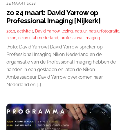
24 MAART 2018
zo 24 maart: David Yarrow op
Professional Imaging [Nijkerk]
2019
,
activiteit
,
David Yarrow
,
lezing
,
natuur
,
natuurfotografie
,
nikon
,
nikon club nederland
,
professional imaging
[Foto: David Yarrow] David Yarrow spreker op
Professional Imaging Nikon Nederland en de
organisatie van de Professional Imaging hebben de
handen in een geslagen en laten de Nikon
Ambassadeur David Yarrow overkomen naar
Nederland en […]