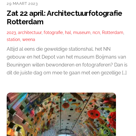
29 MAART 2023
Zat 22 april: Architectuurfotografie
Rotterdam
2023
,
architectuur
,
fotografie
,
hal
,
museum
,
ncn
,
Rotterdam
,
station
,
weena
Altijd al eens die geweldige stationshal, het NN
gebouw en het Depot van het museum Boijmans van
Beuningen willen bewonderen en fotograferen? Dan is
dit de juiste dag om mee te gaan met een gezellige […]