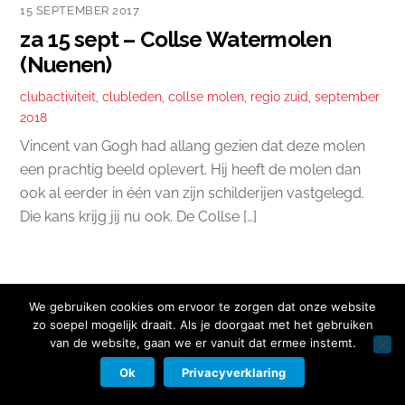
15 SEPTEMBER 2017
za 15 sept – Collse Watermolen
(Nuenen)
clubactiviteit
,
clubleden
,
collse molen
,
regio zuid
,
september
2018
Vincent van Gogh had allang gezien dat deze molen
een prachtig beeld oplevert. Hij heeft de molen dan
ook al eerder in één van zijn schilderijen vastgelegd.
Die kans krijg jij nu ook. De Collse […]
We gebruiken cookies om ervoor te zorgen dat onze website
zo soepel mogelijk draait. Als je doorgaat met het gebruiken
Copyright © 2026 Nikon Club Nederland |
Cookies
|
Privacy Beleid
|
van de website, gaan we er vanuit dat ermee instemt.
Facebook
Instagram
Twitter
LinkedIn
Contact
Ok
Privacyverklaring