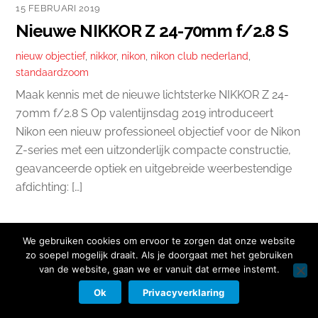
15 FEBRUARI 2019
Nieuwe NIKKOR Z 24-70mm f/2.8 S
nieuw objectief
,
nikkor
,
nikon
,
nikon club nederland
,
standaardzoom
Maak kennis met de nieuwe lichtsterke NIKKOR Z 24-
70mm f/2.8 S Op valentijnsdag 2019 introduceert
Nikon een nieuw professioneel objectief voor de Nikon
Z-series met een uitzonderlijk compacte constructie,
geavanceerde optiek en uitgebreide weerbestendige
afdichting: […]
We gebruiken cookies om ervoor te zorgen dat onze website
zo soepel mogelijk draait. Als je doorgaat met het gebruiken
van de website, gaan we er vanuit dat ermee instemt.
Copyright © 2026 Nikon Club Nederland |
Cookies
|
Privacy Beleid
|
Facebook
Instagram
Twitter
LinkedIn
Ok
Privacyverklaring
Contact