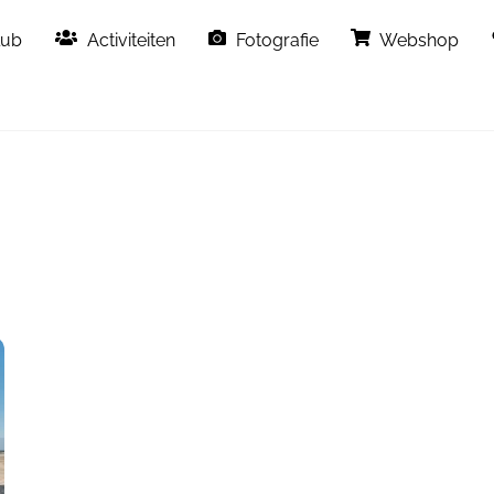
Back
lub
Activiteiten
Fotografie
Webshop
To
Top