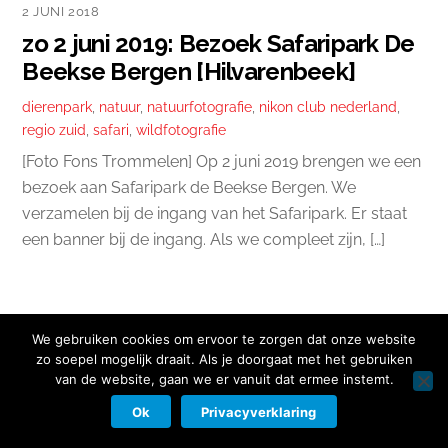
2 JUNI 2018
zo 2 juni 2019: Bezoek Safaripark De
Beekse Bergen [Hilvarenbeek]
dierenpark
,
natuur
,
natuurfotografie
,
nikon club nederland
,
regio zuid
,
safari
,
wildfotografie
[Foto Fons Trommelen] Op 2 juni 2019 brengen we een
bezoek aan Safaripark de Beekse Bergen. We
verzamelen bij de ingang van het Safaripark. Er staat
een banner bij de ingang. Als we compleet zijn, […]
We gebruiken cookies om ervoor te zorgen dat onze website
zo soepel mogelijk draait. Als je doorgaat met het gebruiken
Copyright © 2026 Nikon Club Nederland |
Cookies
|
Privacy Beleid
|
van de website, gaan we er vanuit dat ermee instemt.
Facebook
Instagram
Twitter
LinkedIn
Contact
Ok
Privacyverklaring