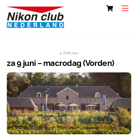
Skip
Cart
Back
Men
to
To
content
Top
9 JUNI 2017
za 9 juni – macrodag (Vorden)