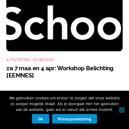
ACTIVITEITEN - CLUBLEDEN
za 7 maa en 4 apr: Workshop Belichting
[EEMNES]
We gebruiken cookies om ervoor te zorgen dat onze website
zo soepel mogelijk draait. Als je doorgaat met het gebruiken
van de website, gaan we er vanuit dat ermee instemt.
Copyright © 2026 Nikon Club Nederland |
Cookies
|
Privacy Beleid
|
Facebook
Instagram
Twitter
LinkedIn
Ok
Privacyverklaring
Contact