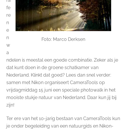
ra
fe
re
n
e
n
Foto: Marco Derksen
w
a
ndelen is meestal een goede combinatie. Zeker als je
dat kunt doen in de groene schatkamer van
Nederland. Klinkt dat goed? Lees dan snel verder:
samen met Nikon organiseert CameraTools op
vrijdagmiddag 15 juni een speciale photowalk in het
mooiste stukje natuur van Nederland. Daar kun jij bij
zijn!
Ter ere van het 10-jarig bestaan van CameraTools kun
je onder begeleiding van een natuurgids en Nikon-