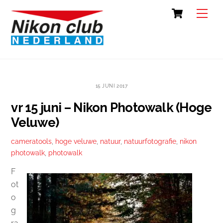
Skip
Cart
Back
Men
to
To
content
Top
15 JUNI 2017
vr 15 juni – Nikon Photowalk (Hoge
Veluwe)
cameratools
,
hoge veluwe
,
natuur
,
natuurfotografie
,
nikon
photowalk
,
photowalk
F
ot
o
g