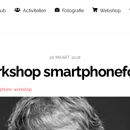
Back
lub
Activiteiten
Fotografie
Webshop
To
Top
26 MAART 2018
rkshop smartphonef
tphone
,
workshop