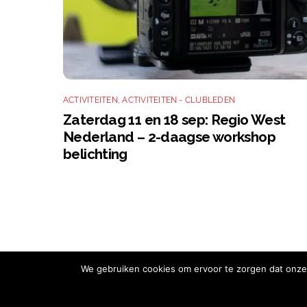
ACTIVITEITEN
,
ACTIVITEITEN - CLUBLEDEN
Zaterdag 11 en 18 sep: Regio West
Nederland – 2-daagse workshop
belichting
We gebruiken cookies om ervoor te zorgen dat onze 
Copyright © 2026 Nikon Club Nederland |
Cookies
|
Privacy Belei