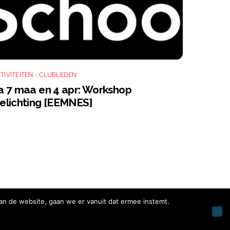
TIVITEITEN - CLUBLEDEN
a 7 maa en 4 apr: Workshop
elichting [EEMNES]
an de website, gaan we er vanuit dat ermee instemt.
Facebook
Instagram
Twitter
LinkedIn