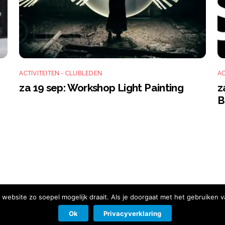
ACTIVITEITEN - CLUBLEDEN
AC
za 19 sep: Workshop Light Painting
z
B
website zo soepel mogelijk draait. Als je doorgaat met het gebruiken v
Ok
Privacyverklaring
d
|
Contact