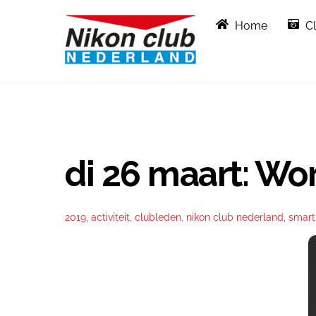
Skip
Home
C
to
content
di 26 maart: Wo
2019
,
activiteit
,
clubleden
,
nikon club nederland
,
smar