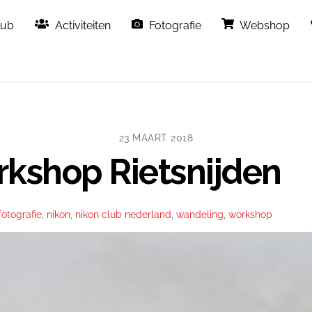
Back
lub
Activiteiten
Fotografie
Webshop
To
Top
23 MAART 2018
rkshop Rietsnijden
fotografie
,
nikon
,
nikon club nederland
,
wandeling
,
workshop