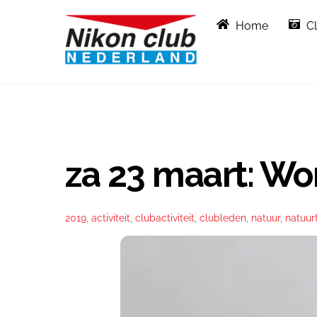
Skip
Home
C
to
content
za 23 maart: Wo
2019
,
activiteit
,
clubactiviteit
,
clubleden
,
natuur
,
natuur