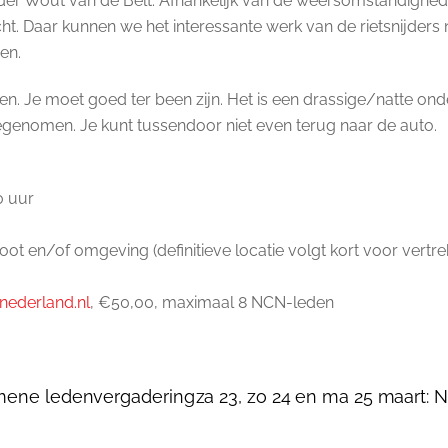
jder Wout van de Belt. Afhankelijk van de weersomstandighe
. Daar kunnen we het interessante werk van de rietsnijders n
en.
. Je moet goed ter been zijn. Het is een drassige/natte onder
genomen. Je kunt tussendoor niet even terug naar de auto.
0 uur
t en/of omgeving (definitieve locatie volgt kort voor vertr
nederland.nl
, €50,00, maximaal 8 NCN-leden
emene ledenvergadering
za 23, zo 24 en ma 25 maart: 