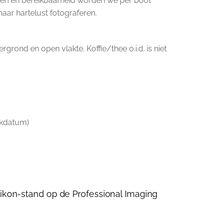
den en bereikbaarheid worden we per boot
aar hartelust fotograferen.
grond en open vlakte. Koffie/thee o.i.d. is niet
ekdatum)
Nikon-stand op de Professional Imaging