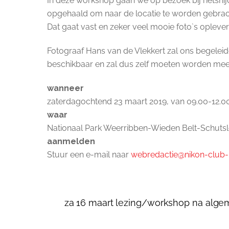
In deze workshop gaan we op bezoek bij rietsni
opgehaald om naar de locatie te worden gebracht
Dat gaat vast en zeker veel mooie foto`s oplever
Fotograaf Hans van de Vlekkert zal ons begeleiden
beschikbaar en zal dus zelf moeten worden mee
wanneer
zaterdagochtend 23 maart 2019, van 09.00-12.0
waar
Nationaal Park Weerribben-Wieden Belt-Schutsloo
aanmelden
Stuur een e-mail naar
webredactie@nikon-club-
za 16 maart lezing/workshop na alg